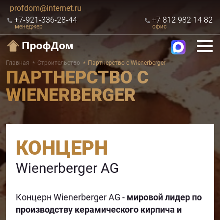
profdom@internet.ru
+7-921-336-28-44
+7 812 982 14 82
менеджер
офис
Главная
Строительство
Партнерство с Wienerberger
ПАРТНЕРСТВО С
WIENERBERGER
КОНЦЕРН
Wienerberger AG
Концерн Wienerberger AG -
мировой лидер по
производству керамического кирпича и