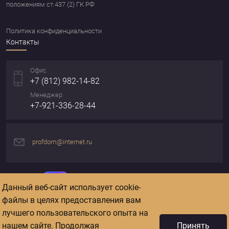
положениям ст.437 (2) ГК РФ
Политика конфиденциальности
Контакты
Офис
+7 (812) 982-14-82
Менеджер
+7-921-336-28-44
profdom@internet.ru
Адреса
Данный веб-сайт использует cookie-
файлы в целях предоставления вам
Адрес юридический
лучшего пользовательского опыта на
Домостроительная ул., д. 16, этаж 3, офис 362
нашем сайте. Продолжая
Принять